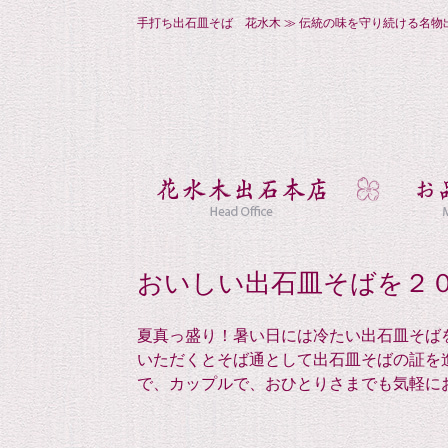
手打ち出石皿そば 花水木 ≫ 伝統の味を守り続ける名物
おいしい出石皿そばを２
夏真っ盛り！暑い日には冷たい出石皿そば
いただくとそば通として出石皿そばの証を
で、カップルで、おひとりさまでも気軽に